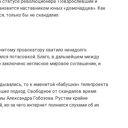
в статусе революционера. Повзрослевший и
новится наставником юных «домочадцев». Как
я, только бы не скандалил.
очитому провокатору хватило ненадолго.
лся потасовкой. Благо, в дальнейшем между
заключено негласное мировое соглашение, и
дывались, то к именитой «бабушке» телепроекта
шел подход. Свободное от скандалов время
ы Александра Гобозова. Рустам крайне
 из-за чего интернет полнился слухами об их