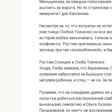
Меньщикова, на каждом голосовании 
выгнать за ворота. Но по странному
иммунитет для Калганова.
Несмотря на то, что интриган не хот
участнице Любой Ткаченко он все же
история любви закончилась, толком н
конфликты. Рустам оригинально зако
заговор против «возлюбленной», и б
Рустам Солнцев и Люба Ткаченко
Уходя, Люба заявила, что беременна.
кулаками набросился на бывшую сожи
нагуляла ребенка, и отец — не он. За 
Понимая, что на скандалах далеко н
попытки добиться расположения слаб
выказывал симпатию и Ольге Бузовой
Пенджиевой, но никто не воспринимал