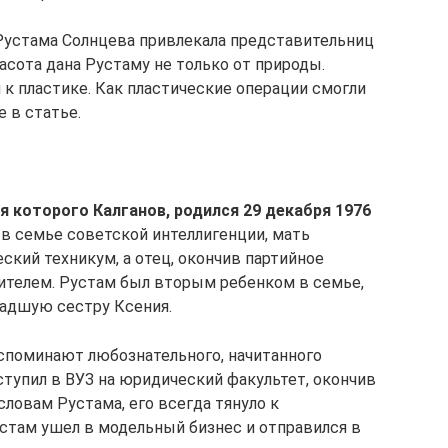
Рустама Солнцева привлекала представительниц
асота дана Рустаму не только от природы.
л к пластике. Как пластические операции смогли
 в статье.
 которого Калганов, родился 29 декабря 1976
в семье советской интеллигенции, мать
кий техникум, а отец, окончив партийное
ителем. Рустам был вторым ребенком в семье,
ладшую сестру Ксения.
споминают любознательного, начитанного
ступил в ВУЗ на юридический факультет, окончив
 словам Рустама, его всегда тянуло к
устам ушел в модельный бизнес и отправился в