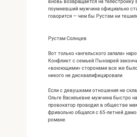
вновь возвращается на телестройку 
поумневший мужчина официально ста
говорится — чем бы Рустам ни тешилс
Рустам Солнцев
Вот только «ангельского запала» нар
Конфликт с семьей Пынзарей закончи
«воюющими» сторонами все же было 
никого не дисквалифицировали.
Если с девушками отношения не скла
Ольге Васильевне мужчина быстро на
провокатор проводил в обществе мам
фривольно общался с 65-летней дамой,
романе.