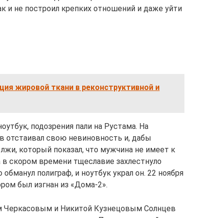
ак и не построил крепких отношений и даже уйти
ция жировой ткани в реконструктивной и
ноутбук, подозрения пали на Рустама. На
в отстаивал свою невиновность и, дабы
 лжи, который показал, что мужчина не имеет к
 в скором времени тщеславие захлестнуло
 обманул полиграф, и ноутбук украл он. 22 ноября
ором был изгнан из «Дома-2».
еем Черкасовым и Никитой Кузнецовым Солнцев