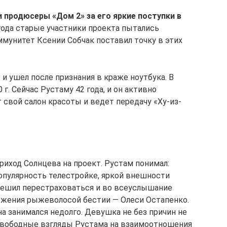
ли продюсеры «Дом 2» за его яркие поступки в
ода старые участники проекта пытались
ммунитет Ксении Собчак поставил точку в этих
 и ушел после признания в краже ноутбука. В
 г. Сейчас Рустаму 42 года, и он активно
 свой салон красоты и ведет передачу «Ху-из-
риход Солнцева на проект. Рустам понимал:
опулярность телестройке, яркой внешности
решил перестраховаться и во всеуслышание
ложения рыжеволосой бестии — Олеси Остапенко.
 занимался недолго. Девушка не без причин не
 свободные взгляды Рустама на взаимоотношения