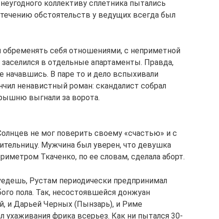
неугодного коллективу сплетника пытались
 стечению обстоятельств у ведущих всегда был
ел обременять себя отношениями, с неприметной
 заселился в отдельные апартаменты. Правда,
е начавшись. В паре то и дело вспыхивали
нчил ненавистный роман: скандалист собрал
арышню выгнали за ворота.
 Солнцев не мог поверить своему «счастью» и с
тельницу. Мужчина был уверен, что девушка
периметром Ткаченко, по ее словам, сделала аборт.
е уедешь, Рустам периодически предпринимал
ого пола. Так, несостоявшейся донжуан
, и Дарьей Черных (Пынзарь), и Риме
 ухаживания фрика всерьез. Как ни пытался 30-