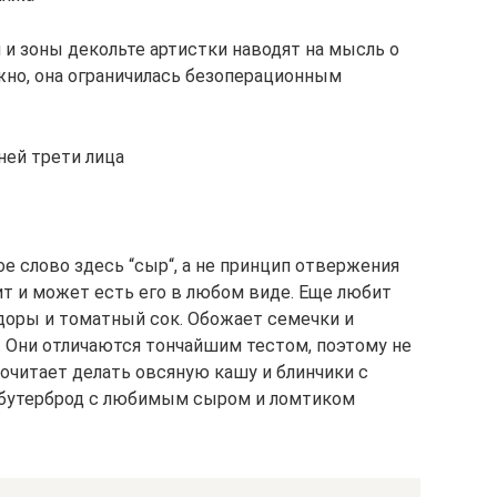
 и зоны декольте артистки наводят на мысль о
жно, она ограничилась безоперационным
ней трети лица
е слово здесь “сыр“, а не принцип отвержения
ит и может есть его в любом виде. Еще любит
доры и томатный сок. Обожает семечки и
. Они отличаются тончайшим тестом, поэтому не
очитает делать овсяную кашу и блинчики с
е бутерброд с любимым сыром и ломтиком