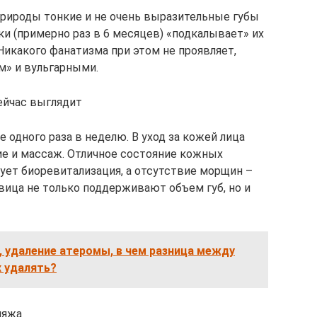
 природы тонкие и не очень выразительные губы
и (примерно раз в 6 месяцев) «подкалывает» их
Никакого фанатизма при этом не проявляет,
м» и вульгарными.
сейчас выглядит
 одного раза в неделю. В уход за кожей лица
е и массаж. Отличное состояние кожных
ует биоревитализация, а отсутствие морщин –
ица не только поддерживают объем губ, но и
 удаление атеромы, в чем разница между
х удалять?
ияжа