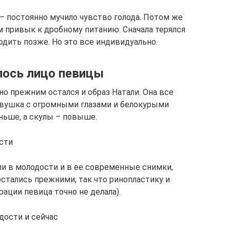
– постоянно мучило чувство голода. Потом же
м привык к дробному питанию. Сначала терялся
дить позже. Но это все индивидуально.
лось лицо певицы
но прежним остался и образ Натали. Она все
евушка с огромными глазами и белокурыми
ньше, а скулы – повыше.
ости
ли в молодости и в ее современные снимки,
стались прежними, так что ринопластику и
ации певица точно не делала).
дости и сейчас