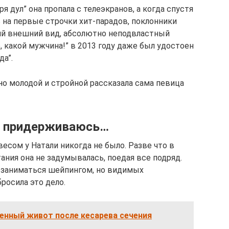
 дул” она пропала с телеэкранов, а когда спустя
 на первые строчки хит-парадов, поклонники
ий внешний вид, абсолютно неподвластный
, какой мужчина!” в 2013 году даже был удостоен
да”.
чно молодой и стройной рассказала сама певица
не придерживаюсь…
есом у Натали никогда не было. Разве что в
тания она не задумывалась, поедая все подряд.
 заниматься шейпингом, но видимых
бросила это дело.
енный живот после кесарева сечения