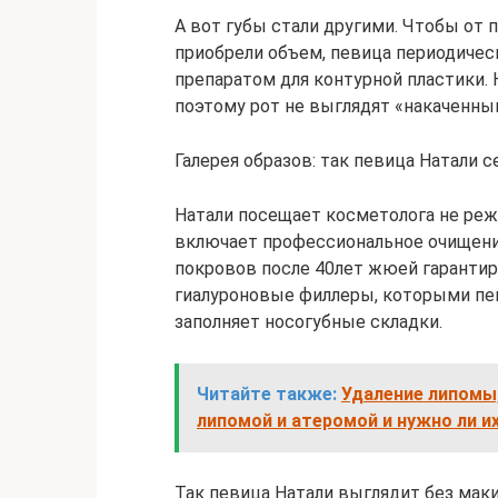
А вот губы стали другими. Чтобы от
приобрели объем, певица периодическ
препаратом для контурной пластики. 
поэтому рот не выглядят «накаченны
Галерея образов: так певица Натали 
Натали посещает косметолога не реже
включает профессиональное очищени
покровов после 40лет жюей гарантир
гиалуроновые филлеры, которыми пев
заполняет носогубные складки.
Читайте также:
Удаление липомы,
липомой и атеромой и нужно ли и
Так певица Натали выглядит без мак