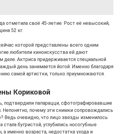
ода отметила своё 45-летие. Рост её невысокий,
ина 52 кг.
 сейчас которой представлены всего одним
огие любители киноискусства ей дают
ом деле. Актриса придерживается специальной
каждый день занимается йогой. Именно благодаря
нению самой артистки, только приумножаются.
ены Кориковой
еть, подтвердили папарацци, сфотографировавшие
я. Непонятно, почему эти снимки сопровождались
? Ведь очевидно, что лицо звезды изменилось
жа стала бугристой, углубились носогубные
 а именно возраста, недостатка ухода и