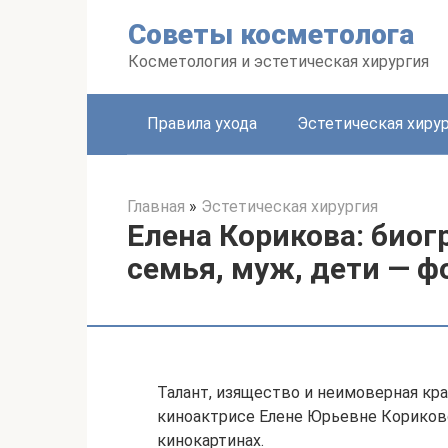
Перейти
Советы косметолога
к
контенту
Косметология и эстетическая хирургия
Правила ухода
Эстетическая хиру
Главная
»
Эстетическая хирургия
Елена Корикова: биог
семья, муж, дети — ф
Талант, изящество и неимоверная кра
киноактрисе Елене Юрьевне Кориково
кинокартинах.