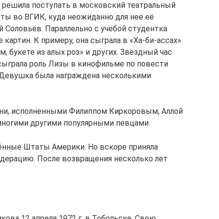
 решила поступать в московский театральный
нты во ВГИК, куда неожиданно для неё её
ей Соловьёв. Параллельно с учёбой студентка
картин. К примеру, она сыграла в «Ха-би-ассах»
м, букете из алых роз» и других. Звёздный час
 сыграла роль Лизы в кинофильме по повести
 Девушка была награждена несколькими
есни, исполненными Филиппом Киркоровым, Аллой
ногими другими популярными певцами.
нённые Штаты Америки. Но вскоре приняла
дерацию. После возвращения несколько лет
.
кова 12 апреля 1972 г. в Тобольске. Свою