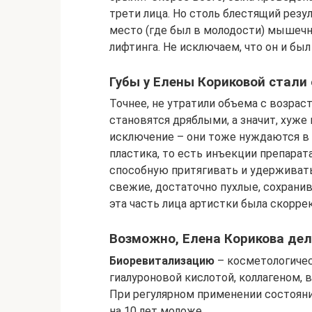
трети лица. Но столь блестящий рез
место (где был в молодости) мышечн
лифтинга. Не исключаем, что он и бы
Губы у Елены Кориковой стали
Точнее, не утратили объема с возраст
становятся дряблыми, а значит, хуже
исключение – они тоже нуждаются в 
пластика, то есть инъекции препарат
способную притягивать и удерживать
свежие, достаточно пухлые, сохрани
эта часть лица артистки была скорр
Возможно, Елена Корикова дел
Биоревитализацию
– косметологичес
гиалуроновой кислотой, коллагеном,
При регулярном применении состояни
на 10 лет моложе.