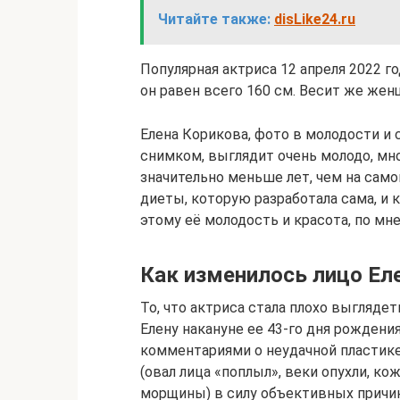
Читайте также:
disLike24.ru
Популярная актриса 12 апреля 2022 г
он равен всего 160 см. Весит же женщ
Елена Корикова, фото в молодости и
снимком, выглядит очень молодо, мн
значительно меньше лет, чем на сам
диеты, которую разработала сама, и 
этому её молодость и красота, по м
Как изменилось лицо Ел
То, что актриса стала плохо выгляд
Елену накануне ее 43-го дня рождени
комментариями о неудачной пластике
(овал лица «поплыл», веки опухли, ко
морщины) в силу объективных причин,