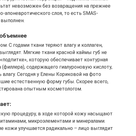
ультат невозможен без возвращения на прежнее
о-апоневротического слоя, то есть SMAS-
л выполнен.
 объемнее
ом. С годами ткани теряют влагу и коллаген,
 выглядят. Мягкие ткани красной каймы губ не
«подпитке», которую обеспечивает контурная
а (филлера), содержащего гиалуроновую кислоту,
 влагу. Сегодня у Елены Кориковой на фото
вшие естественную форму губы. Скорее всего,
ектирована опытным косметологом.
ает:
кую процедуру, в ходе которой кожу насыщают
 витаминами, микроэлементами и минералами.
е кожи улучшается радикально – лицо выглядит