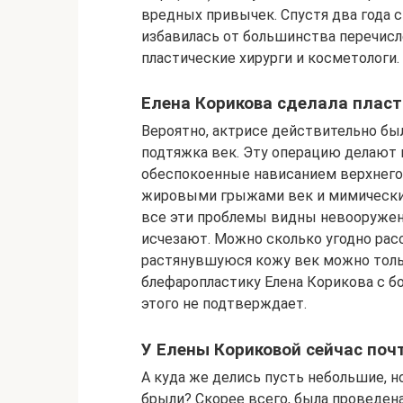
вредных привычек. Спустя два года с
избавилась от большинства перечисл
пластические хирурги и косметологи.
Елена Корикова сделала пласт
Вероятно, актрисе действительно бы
подтяжка век. Эту операцию делают
обеспокоенные нависанием верхнего 
жировыми грыжами век и мимическим
все эти проблемы видны невооружен
исчезают. Можно сколько угодно расс
растянувшуюся кожу век можно только
блефаропластику Елена Корикова с б
этого не подтверждает.
У Елены Кориковой сейчас поч
А куда же делись пусть небольшие, 
брыли? Скорее всего, была проведен