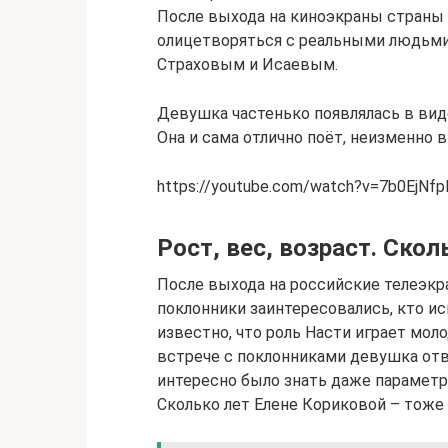
После выхода на киноэкраны страны с
олицетворяться с реальными людьми.
Страховым и Исаевым.
Девушка частенько появлялась в вид
Она и сама отлично поёт, неизменно 
https://youtube.com/watch?v=7b0EjNf
Рост, вес, возраст. Ско
После выхода на российские телеэкр
поклонники заинтересовались, кто ис
известно, что роль Насти играет мол
встрече с поклонниками девушка отв
интересно было знать даже параметры
Сколько лет Елене Кориковой – тоже 