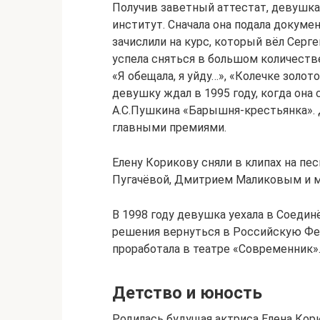
Получив заветный аттестат, девушка
институт. Сначала она подала докуме
зачислили на курс, который вёл Серг
успела сняться в большом количестве 
«Я обещала, я уйду…», «Колечке золото
девушку ждал в 1995 году, когда она
А.С.Пушкина «Барышня-крестьянка».
главными премиями.
Елену Корикову сняли в клипах на п
Пугачёвой, Дмитрием Маликовым и м
В 1998 году девушка уехала в Соеди
решения вернуться в Российскую Фе
проработала в театре «Современник»
Детство и юность
Родилась будущая актриса Елена Кори