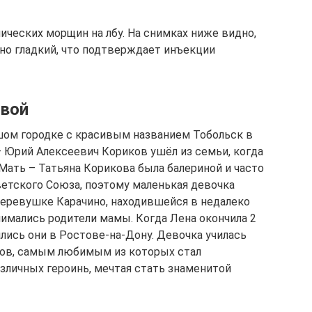
ических морщин на лбу. На снимках ниже видно,
но гладкий, что подтверждает инъекции
овой
шом городке с красивым названием Тобольск в
— Юрий Алексеевич Кориков ушёл из семьи, когда
 Мать – Татьяна Корикова была балериной и часто
ветского Союза, поэтому маленькая девочка
еревушке Карачино, находившейся в недалеко
нимались родители мамы. Когда Лена окончила 2
ились они в Ростове-на-Дону. Девочка училась
ков, самым любимым из которых стал
зличных героинь, мечтая стать знаменитой