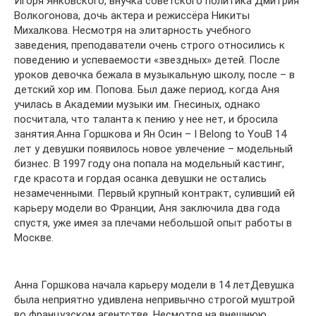
Игоря Янковского, внучка советского политика Дмитрия
Волкогонова, дочь актера и режиссёра Никиты
Михалкова. Несмотря на элитарность учебного
заведения, преподаватели очень строго относились к
поведению и успеваемости «звездных» детей. После
уроков девочка бежала в музыкальную школу, после – в
детский хор им. Попова. Был даже период, когда Аня
училась в Академии музыки им. Гнесиных, однако
посчитала, что таланта к пению у нее нет, и бросила
занятия.Анна Горшкова и Ян Осин – I Belong to YouВ 14
лет у девушки появилось новое увлечение – модельный
бизнес. В 1997 году она попала на модельный кастинг,
где красота и гордая осанка девушки не остались
незамеченными. Первый крупный контракт, суливший ей
карьеру модели во Франции, Аня заключила два года
спустя, уже имея за плечами небольшой опыт работы в
Москве.
Анна Горшкова начала карьеру модели в 14 летДевушка
была неприятно удивлена непривычно строгой муштрой
во французском агентстве. Несмотря на внешнюю