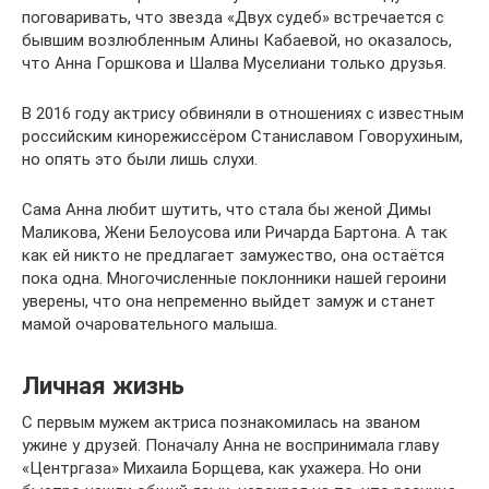
поговаривать, что звезда «Двух судеб» встречается с
бывшим возлюбленным Алины Кабаевой, но оказалось,
что Анна Горшкова и Шалва Муселиани только друзья.
В 2016 году актрису обвиняли в отношениях с известным
российским кинорежиссёром Станиславом Говорухиным,
но опять это были лишь слухи.
Сама Анна любит шутить, что стала бы женой Димы
Маликова, Жени Белоусова или Ричарда Бартона. А так
как ей никто не предлагает замужество, она остаётся
пока одна. Многочисленные поклонники нашей героини
уверены, что она непременно выйдет замуж и станет
мамой очаровательного малыша.
Личная жизнь
С первым мужем актриса познакомилась на званом
ужине у друзей. Поначалу Анна не воспринимала главу
«Центргаза» Михаила Борщева, как ухажера. Но они