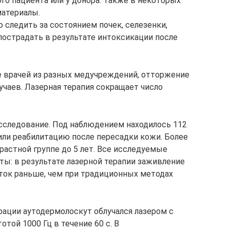
го пациента или у донора. Также в некоторых
материалы.
 следить за состоянием почек, селезенки,
 пострадать в результате интоксикации после
е врачей из разных медучреждений, отторжение
учаев. Лазерная терапия сокращает число
исследование. Под наблюдением находилось 112
дили реабилитацию после пересадки кожи. Более
растной группе до 5 лет. Все исследуемые
ты: в результате лазерной терапии заживление
уток раньше, чем при традиционных методах
рации аутодермолоскут облучался лазером с
той 1000 Гц в течение 60 с. В