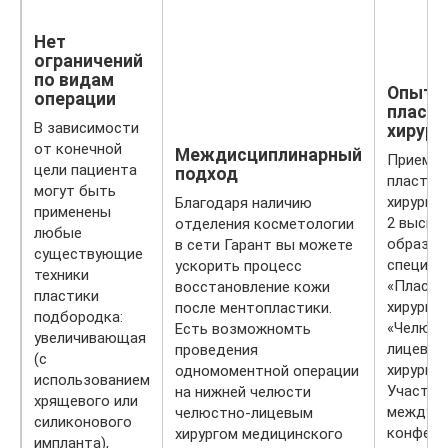
Нет
ограничений
по видам
Опытн
операции
пласти
В зависимости
хирург
от конечной
Междисциплинарный
Прием в
цели пациента
подход
пластич
могут быть
хирург,
Благодаря наличию
применены
2 высши
отделения косметологии
любые
образов
в сети Гарант вы можете
существующие
специал
ускорить процесс
техники
«Пласти
восстановление кожи
пластики
хирургия
после ментопластики.
подбородка:
«Челюст
Есть возможномть
увеличивающая
лицевая
проведения
(с
хирургия
одномоментной операции
использованием
Участни
на нижней челюсти
хрящевого или
междун
челюстно-лицевым
силиконового
конфере
хирургом медицинского
импланта),