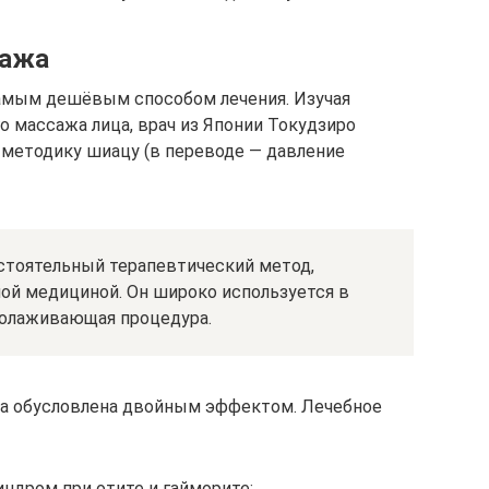
сажа
амым дешёвым способом лечения. Изучая
о массажа лица, врач из Японии Токудзиро
методику шиацу (в переводе — давление
стоятельный терапевтический метод,
й медициной. Он широко используется в
молаживающая процедура.
ца обусловлена двойным эффектом. Лечебное
индром при отите и гайморите;