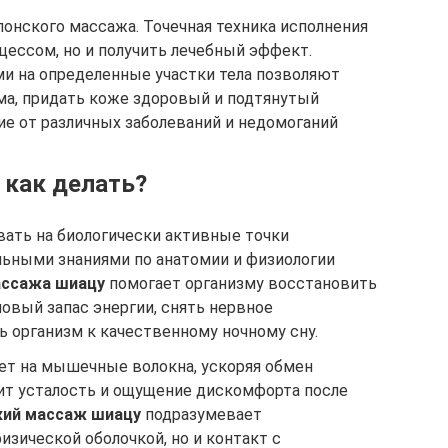
понского массажа. Точечная техника исполнения
цессом, но и получить лечебный эффект.
ми на определенные участки тела позволяют
ма, придать коже здоровый и подтянутый
е от различных заболеваний и недомоганий
 как делать?
ать на биологически активные точки
ьными знаниями по анатомии и физиологии
ассажа шиацу
помогает организму восстановить
овый запас энергии, снять нервное
 организм к качественному ночному сну.
т на мышечные волокна, ускоряя обмен
дит усталость и ощущение дискомфорта после
кий массаж шиацу
подразумевает
изической оболочкой, но и контакт с