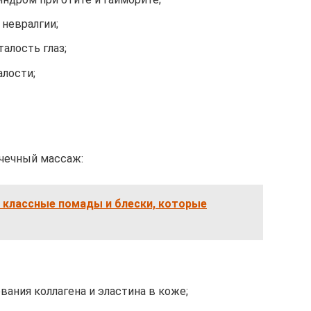
 невралгии;
алость глаз;
алости;
очечный массаж:
: классные помады и блески, которые
ания коллагена и эластина в коже;