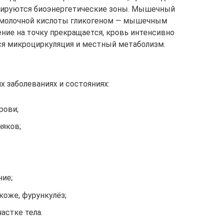
зируются биоэнергетические зоны. Мышечный
ы молочной кислоты гликогеном — мышечным
ние на точку прекращается, кровь интенсивно
тся микроциркуляция и местный метаболизм.
 заболеваниях и состояниях:
рови;
няков;
ние;
коже, фурункулёз;
астке тела.