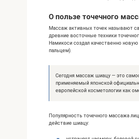
О пользе точечного мас
Массаж активных точек называют с
древние восточные техники точечног
Намикоси создал качественно новую 
пальцем).
Сегодня массаж шиацу — это само
применяемый японской официально
европейской косметологии как о
Популярность точечного массажа ли
действие шиацу:
устраняет насморк, болевой с