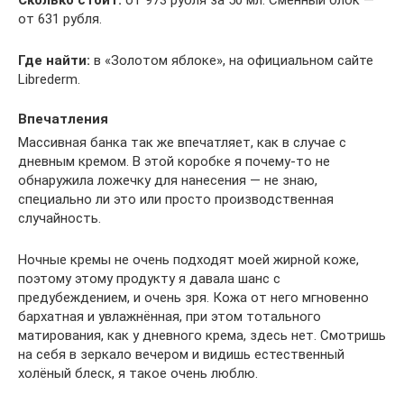
Сколько стоит:
от 973 рубля за 50 мл. Сменный блок —
от 631 рубля.
Где найти:
в «Золотом яблоке», на официальном сайте
Libre­d­erm.
Впечатления
Массивная банка так же впечатляет, как в случае с
дневным кремом. В этой коробке я почему-то не
обнаружила ложечку для нанесения — не знаю,
специально ли это или просто производственная
случайность.
Ночные кремы не очень подходят моей жирной коже,
поэтому этому продукту я давала шанс с
предубеждением, и очень зря. Кожа от него мгновенно
бархатная и увлажнённая, при этом тотального
матирования, как у дневного крема, здесь нет. Смотришь
на себя в зеркало вечером и видишь естественный
холёный блеск, я такое очень люблю.