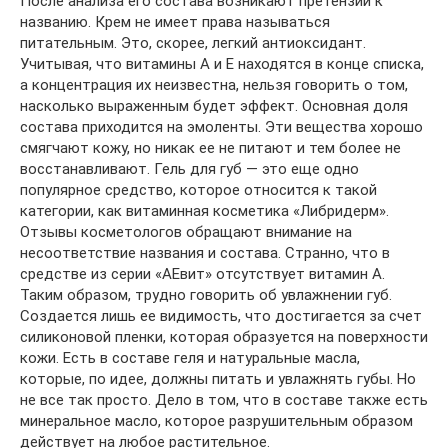
После анализа его состава возникают претензии к
названию. Крем не имеет права называться
питательным. Это, скорее, легкий антиоксидант.
Учитывая, что витамины А и Е находятся в конце списка,
а концентрация их неизвестна, нельзя говорить о том,
насколько выраженным будет эффект. Основная доля
состава приходится на эмоленты. Эти вещества хорошо
смягчают кожу, но никак ее не питают и тем более не
восстанавливают. Гель для губ — это еще одно
популярное средство, которое относится к такой
категории, как витаминная косметика «Либридерм».
Отзывы косметологов обращают внимание на
несоответствие названия и состава. Странно, что в
средстве из серии «АЕвит» отсутствует витамин А.
Таким образом, трудно говорить об увлажнении губ.
Создается лишь ее видимость, что достигается за счет
силиконовой пленки, которая образуется на поверхности
кожи. Есть в составе геля и натуральные масла,
которые, по идее, должны питать и увлажнять губы. Но
не все так просто. Дело в том, что в составе также есть
минеральное масло, которое разрушительным образом
действует на любое растительное.