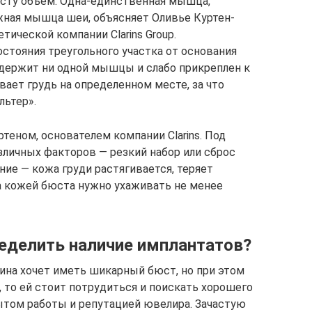
юсту объем. Одна-единственная мышца,
жная мышца шеи, объясняет Оливье Куртен-
тической компании Clarins Group.
стояния треугольного участка от основания
содержит ни одной мышцы и слабо прикреплен к
вает грудь на определенном месте, за что
льтер».
еном, основателем компании Clarins. Под
зличных факторов — резкий набор или сброс
ние — кожа груди растягивается, теряет
за кожей бюста нужно ухаживать не менее
еделить наличие имплантатов?
ина хочет иметь шикарный бюст, но при этом
то ей стоит потрудиться и поискать хорошего
ытом работы и репутацией ювелира. Зачастую