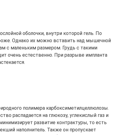
слойной оболочки, внутри которой гель. По
роже. Однако их можно вставить над мышечной
ам с маленьким размером. Грудь с такими
дит очень естественно. При разрыве импланта
стекается.
природного полимера карбоксиметилцеллюлозы.
тво распадается на глюкозу, углекислый газ и
р минимизирует развитие контрактуры, то есть
текший наполнитель. Также он пропускает