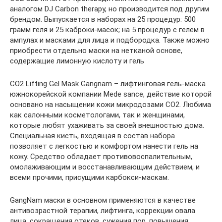
аналогом DJ Carbon therapy, но производится под другим
брендом. Выпускается в наборах на 25 процедур: 500
грамм геля и 25 каброки-масок; на 5 процедур с гелем в
ампулах и масками для лица и подбородка. Также можно
приобрести отдельно маски на нетканой основе,
содержащие лимонную кислоту и гель
CO2 Lifting Gel Mask Gangnam – лифтинговая гель-маска
южнокорейской компании Mede sance, действие которой
основано на насыщении кожи микродозами СО2. Любима
как салонными косметологами, так и женщинами,
которые любят ухаживать за своей внешностью дома.
Специальная кисть, входящая в состав набора
позволяет с легкостью и комфортом нанести гель на
кожу. Средство обладает противовоспалительным,
омолаживающим и восстанавливающим действием, и
всеми прочими, присущими карбокси-маскам.
GangNam маски в основном применяются в качестве
антивозрастной терапии, лифтинга, коррекции овала
лица, сокращения отеков, сужения пор, повышения