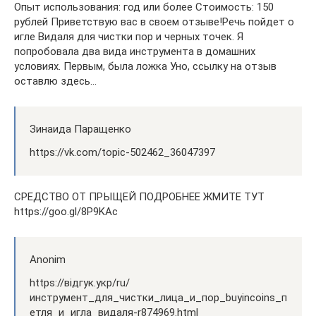
Опыт использования: год или более Стоимость: 150
рублей Приветствую вас в своем отзыве!Речь пойдет о
игле Видаля для чистки пор и черных точек. Я
попробовала два вида инструмента в домашних
условиях. Первым, была ложка Уно, ссылку на отзыв
оставлю здесь…
Зинаида Паращенко
https://vk.com/topic-502462_36047397
СРЕДСТВО ОТ ПРЫЩЕЙ ПОДРОБНЕЕ ЖМИТЕ ТУТ
https://goo.gl/8P9KAc
Anonim
https://відгук.укр/ru/
инструмент_для_чистки_лица_и_пор_buyincoins_п
етля_и_игла_видаля-r874969.html