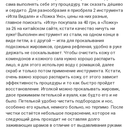
сама выполнять себе эту процедуру, так сказать дёшево
и сердито. Для разнообразия я приобрела 2 инструмента
«Игла Видаля» и «Ложка Уно», цены на них разные,
главное поискать. «Иглу» покупала за 40 грн, а «Ложку»
за 26 на китайском сайте, кстати качество ничуть ни
хуже! Выполнен инструмент из стали, на одном конце в
виде петли, а с другой — игла для прокалывания
подкожных жировиков, средина рефленая, удобно в руке
держать не соскальзывает. Чтобы очистить кожу от
комендонов и кожного сала нужно хорошо распарить
лицо, я для этого использую воду с ромашкой, далее
скраб и только потом применение инструмента. Кстати,
очень важно хорошо распарить кожу, от этого зависит
эффективность процедуры и то как быстро пройдет
восстановление. Иголкой можно прокалывать жировик,
двое прижимаем петелькой и вуаля, как будто его и не
было. Петелькой удобно чистить подбородок и нос,
особенно его крылья, немного больно, но терпимо. После
чистки остаётся небольшое покраснение, которое на
следующий день проходит не оставляя долго
заживающих шрамов в отличие от выдавливания руками.