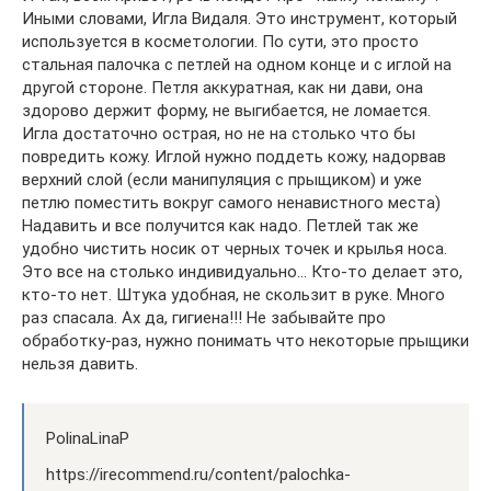
Иными словами, Игла Видаля. Это инструмент, который
используется в косметологии. По сути, это просто
стальная палочка с петлей на одном конце и с иглой на
другой стороне. Петля аккуратная, как ни дави, она
здорово держит форму, не выгибается, не ломается.
Игла достаточно острая, но не на столько что бы
повредить кожу. Иглой нужно поддеть кожу, надорвав
верхний слой (если манипуляция с прыщиком) и уже
петлю поместить вокруг самого ненавистного места)
Надавить и все получится как надо. Петлей так же
удобно чистить носик от черных точек и крылья носа.
Это все на столько индивидуально… Кто-то делает это,
кто-то нет. Штука удобная, не скользит в руке. Много
раз спасала. Ах да, гигиена!!! Не забывайте про
обработку-раз, нужно понимать что некоторые прыщики
нельзя давить.
PolinaLinaP
https://irecommend.ru/content/palochka-