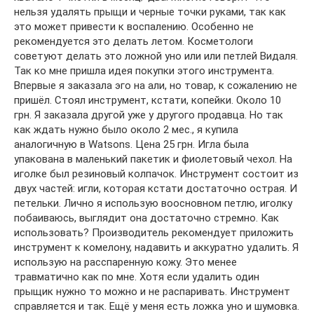
нельзя удалять прыщи и черные точки руками, так как
это может привести к воспалению. Особенно не
рекомендуется это делать летом. Косметологи
советуют делать это ложной уно или или петлей Видаля.
Так ко мне пришла идея покупки этого инструмента.
Впервые я заказала эго на али, но товар, к сожалению не
пришёл. Стоял инструмент, кстати, копейки. Около 10
грн. Я заказала другой уже у другого продавца. Но так
как ждать нужно было около 2 мес., я купила
аналогичную в Watsons. Цена 25 грн. Игла была
упакована в маленький пакетик и фиолетовый чехол. На
иголке был резиновый колпачок. Инструмент состоит из
двух частей: игли, которая кстати достаточно острая. И
петельки. Лично я использую воосновном петлю, иголку
побаиваюсь, выглядит она достаточно стремно. Как
использовать? Производитель рекомендует приложить
инструмент к комелону, надавить и аккуратно удалить. Я
использую на расспаренную кожу. Это менее
травматично как по мне. Хотя если удалить один
прыщик нужно то можно и не распаривать. Инструмент
справляется и так. Ещё у меня есть ложка уно и шумовка.